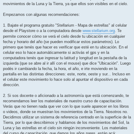
movimientos de la Luna y la Tierra, ya que ellos son visibles en el cielo.
Empezamos con algunas recomendaciones:
1. Bajate el programa gratuito "Stellarium - Mapa de estrellas" al celular
desde el Playstore o a la computadora desde
www.stellarium.org
. Te
permite conocer cómo se verá el cielo desde tu ubicación en cualquier
fecha y horario del año (se pueden modificar estos parámetros). Lo
primero que tenés que hacer es verificar que esté en tu ubicación. En el
celular eso lo hace automáticamente si activás el gps y en la
computadora tenés que ingresar tu latitud y longitud en la pestaña de la
izquierda (que se abre al ir allí con el mouse) que dice "Ubicación". Luego
podés ir cambiando la fecha, la hora, el año, e irte moviendo en la
pantalla en las distintas direcciones: este, norte, oeste y sur... Incluso en
el celular este movimiento lo hace solo al apuntar el dispositivo en cada
dirección.
2. Si sos docente o aficionado a la astronomía que está comenzando, te
recomendamos leer los materiales de nuestro curso de capacitación.
Verás que no tienen nada que ver con lo que suele aparecer en los libros
o videos, donde se muestran los movimientos de la Tierra. Nosotros no.
Decidimos utilizar un sistema de referencia centrado en la superficie de la
Tierra, por lo que describimos y hablamos de los movimientos del Sol, la
Luna y las estrellas en el cielo sin ningún inconveniente. Los materiales
del curso de capacitación, que damos los años pares, están acá: