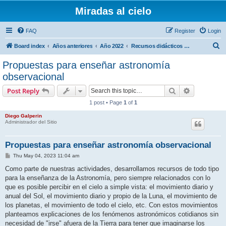
Miradas al cielo
FAQ
Register
Login
S
Board index
Años anteriores
Año 2022
Recursos didácticos para docentes
e
Propuestas para enseñar astronomía
a
observacional
r
Search
Advanced s
Post Reply
c
1 post • Page
1
of
1
h
Diego Galperin
Administrador del Sitio
Propuestas para enseñar astronomía observacional
P
Thu May 04, 2023 11:04 am
o
s
Como parte de nuestras actividades, desarrollamos recursos de todo tipo
t
para la enseñanza de la Astronomía, pero siempre relacionados con lo
que es posible percibir en el cielo a simple vista: el movimiento diario y
anual del Sol, el movimiento diario y propio de la Luna, el movimiento de
los planetas, el movimiento de todo el cielo, etc. Con estos movimientos
planteamos explicaciones de los fenómenos astronómicos cotidianos sin
necesidad de "irse" afuera de la Tierra para tener que imaginarse los