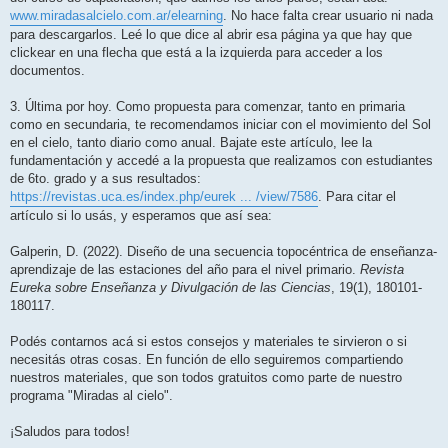
www.miradasalcielo.com.ar/elearning
. No hace falta crear usuario ni nada
para descargarlos. Leé lo que dice al abrir esa página ya que hay que
clickear en una flecha que está a la izquierda para acceder a los
documentos.
3. Última por hoy. Como propuesta para comenzar, tanto en primaria
como en secundaria, te recomendamos iniciar con el movimiento del Sol
en el cielo, tanto diario como anual. Bajate este artículo, lee la
fundamentación y accedé a la propuesta que realizamos con estudiantes
de 6to. grado y a sus resultados:
https://revistas.uca.es/index.php/eurek ... /view/7586
. Para citar el
artículo si lo usás, y esperamos que así sea:
Galperin, D. (2022). Diseño de una secuencia topocéntrica de enseñanza-
aprendizaje de las estaciones del año para el nivel primario.
Revista
Eureka sobre Enseñanza y Divulgación de las Ciencias
, 19(1), 180101-
180117.
Podés contarnos acá si estos consejos y materiales te sirvieron o si
necesitás otras cosas. En función de ello seguiremos compartiendo
nuestros materiales, que son todos gratuitos como parte de nuestro
programa "Miradas al cielo".
¡Saludos para todos!