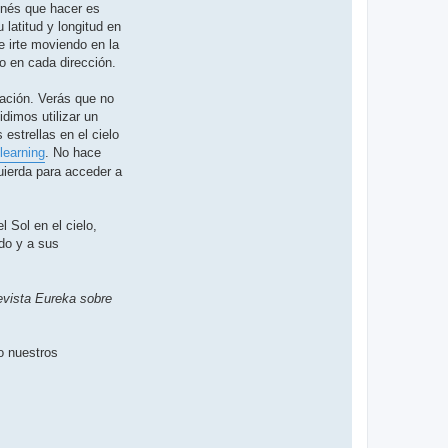
e
enés que hacer es
g
 latitud y longitud en
o
G
e irte moviendo en la
a
vo en cada dirección.
l
p
e
ación. Verás que no
r
i
dimos utilizar un
n
estrellas en el cielo
learning
. No hace
quierda para acceder a
 Sol en el cielo,
ado y a sus
vista Eureka sobre
o nuestros