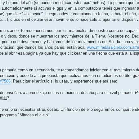
a y horario del año (se pueden modificar estos parámetros). Lo primero que t
ce automáticamente si activás el gps y en la computadora tenés que ingresar tu
use) que dice "Ubicación". Luego podés ir cambiando la fecha, la hora, el año, 
ur... Incluso en el celular este movimiento lo hace solo al apuntar el dispositi
comenzando, te recomendamos leer los materiales de nuestro curso de capacit
s o videos, donde se muestran los movimientos de la Tierra. Nosotros no. Deci
a, por lo que describimos y hablamos de los movimientos del Sol, la Luna y las 
acitación, que damos los años pares, están acá:
www.miradasalcielo.com.ar/e
ice al abrir esa página ya que hay que clickear en una flecha que está a la iz
 primaria como en secundaria, te recomendamos iniciar con el movimiento del
amentación y accedé a la propuesta que realizamos con estudiantes de 6to. gr
w/7586
. Para citar el artículo si lo usás, y esperamos que así sea:
de enseñanza-aprendizaje de las estaciones del año para el nivel primario.
Re
80117.
vieron o si necesitás otras cosas. En función de ello seguiremos compartiend
programa "Miradas al cielo".