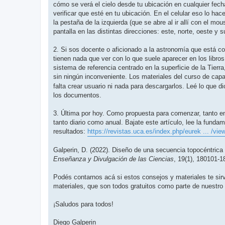
cómo se verá el cielo desde tu ubicación en cualquier fech
verificar que esté en tu ubicación. En el celular eso lo ha
la pestaña de la izquierda (que se abre al ir allí con el mo
pantalla en las distintas direcciones: este, norte, oeste y s
2. Si sos docente o aficionado a la astronomía que está 
tienen nada que ver con lo que suele aparecer en los libro
sistema de referencia centrado en la superficie de la Tierr
sin ningún inconveniente. Los materiales del curso de cap
falta crear usuario ni nada para descargarlos. Leé lo que d
los documentos.
3. Última por hoy. Como propuesta para comenzar, tanto en
tanto diario como anual. Bajate este artículo, lee la fund
resultados:
https://revistas.uca.es/index.php/eurek ... /vie
Galperin, D. (2022). Diseño de una secuencia topocéntrica 
Enseñanza y Divulgación de las Ciencias
, 19(1), 180101-1
Podés contarnos acá si estos consejos y materiales te sir
materiales, que son todos gratuitos como parte de nuestro 
¡Saludos para todos!
Diego Galperin