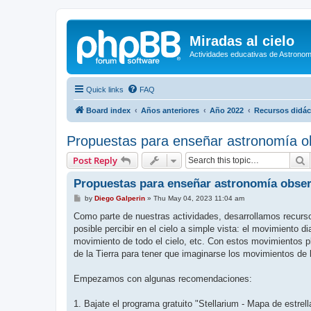
Miradas al cielo
Actividades educativas de Astronom
Quick links
FAQ
Board index
Años anteriores
Año 2022
Recursos didác
Propuestas para enseñar astronomía o
S
Post Reply
Propuestas para enseñar astronomía obser
P
by
Diego Galperin
»
Thu May 04, 2023 11:04 am
o
s
Como parte de nuestras actividades, desarrollamos recurso
t
posible percibir en el cielo a simple vista: el movimiento d
movimiento de todo el cielo, etc. Con estos movimientos 
de la Tierra para tener que imaginarse los movimientos de la
Empezamos con algunas recomendaciones:
1. Bajate el programa gratuito "Stellarium - Mapa de estrel