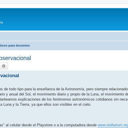
ía
ticos para docentes
bservacional
earch
Advanced search
vacional
s de todo tipo para la enseñanza de la Astronomía, pero siempre relacionado
iario y anual del Sol, el movimiento diario y propio de la Luna, el movimiento d
planteamos explicaciones de los fenómenos astronómicos cotidianos sin neces
 Luna y la Tierra, ya que ellos son visibles en el cielo.
las" al celular desde el Playstore o a la computadora desde
www.stellarium.or