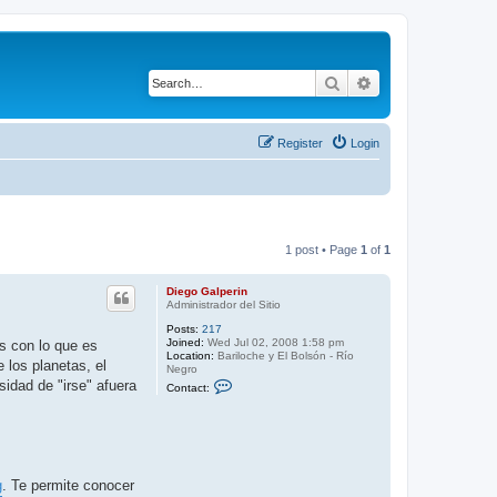
Search
Advanced search
Register
Login
1 post • Page
1
of
1
Diego Galperin
Administrador del Sitio
Posts:
217
Joined:
Wed Jul 02, 2008 1:58 pm
s con lo que es
Location:
Bariloche y El Bolsón - Río
e los planetas, el
Negro
C
idad de "irse" afuera
Contact:
o
n
t
a
c
t
D
g
. Te permite conocer
i