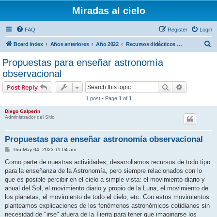
Miradas al cielo
FAQ
Register
Login
S
Board index
Años anteriores
Año 2022
Recursos didácticos para docentes
e
Propuestas para enseñar astronomía
a
observacional
r
Search
Advanced s
Post Reply
c
1 post • Page
1
of
1
h
Diego Galperin
Administrador del Sitio
Propuestas para enseñar astronomía observacional
P
Thu May 04, 2023 11:04 am
o
s
Como parte de nuestras actividades, desarrollamos recursos de todo tipo
t
para la enseñanza de la Astronomía, pero siempre relacionados con lo
que es posible percibir en el cielo a simple vista: el movimiento diario y
anual del Sol, el movimiento diario y propio de la Luna, el movimiento de
los planetas, el movimiento de todo el cielo, etc. Con estos movimientos
planteamos explicaciones de los fenómenos astronómicos cotidianos sin
necesidad de "irse" afuera de la Tierra para tener que imaginarse los