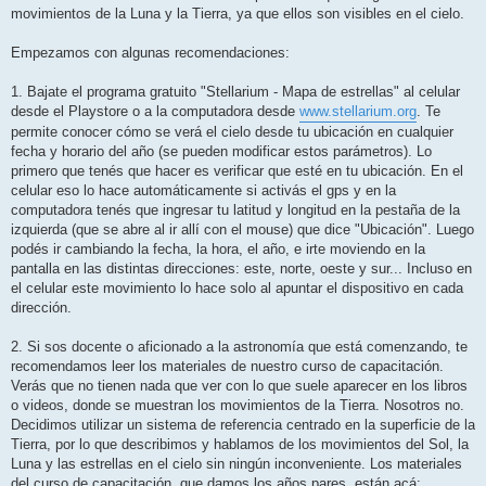
movimientos de la Luna y la Tierra, ya que ellos son visibles en el cielo.
Empezamos con algunas recomendaciones:
1. Bajate el programa gratuito "Stellarium - Mapa de estrellas" al celular
desde el Playstore o a la computadora desde
www.stellarium.org
. Te
permite conocer cómo se verá el cielo desde tu ubicación en cualquier
fecha y horario del año (se pueden modificar estos parámetros). Lo
primero que tenés que hacer es verificar que esté en tu ubicación. En el
celular eso lo hace automáticamente si activás el gps y en la
computadora tenés que ingresar tu latitud y longitud en la pestaña de la
izquierda (que se abre al ir allí con el mouse) que dice "Ubicación". Luego
podés ir cambiando la fecha, la hora, el año, e irte moviendo en la
pantalla en las distintas direcciones: este, norte, oeste y sur... Incluso en
el celular este movimiento lo hace solo al apuntar el dispositivo en cada
dirección.
2. Si sos docente o aficionado a la astronomía que está comenzando, te
recomendamos leer los materiales de nuestro curso de capacitación.
Verás que no tienen nada que ver con lo que suele aparecer en los libros
o videos, donde se muestran los movimientos de la Tierra. Nosotros no.
Decidimos utilizar un sistema de referencia centrado en la superficie de la
Tierra, por lo que describimos y hablamos de los movimientos del Sol, la
Luna y las estrellas en el cielo sin ningún inconveniente. Los materiales
del curso de capacitación, que damos los años pares, están acá: