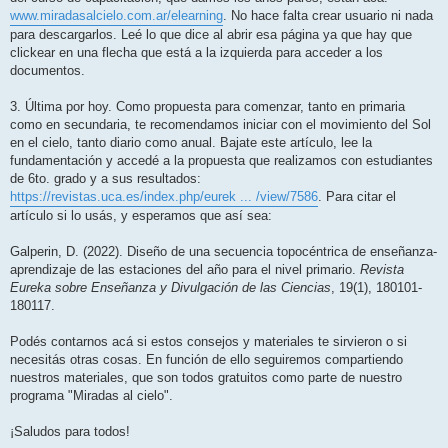
www.miradasalcielo.com.ar/elearning
. No hace falta crear usuario ni nada
para descargarlos. Leé lo que dice al abrir esa página ya que hay que
clickear en una flecha que está a la izquierda para acceder a los
documentos.
3. Última por hoy. Como propuesta para comenzar, tanto en primaria
como en secundaria, te recomendamos iniciar con el movimiento del Sol
en el cielo, tanto diario como anual. Bajate este artículo, lee la
fundamentación y accedé a la propuesta que realizamos con estudiantes
de 6to. grado y a sus resultados:
https://revistas.uca.es/index.php/eurek ... /view/7586
. Para citar el
artículo si lo usás, y esperamos que así sea:
Galperin, D. (2022). Diseño de una secuencia topocéntrica de enseñanza-
aprendizaje de las estaciones del año para el nivel primario.
Revista
Eureka sobre Enseñanza y Divulgación de las Ciencias
, 19(1), 180101-
180117.
Podés contarnos acá si estos consejos y materiales te sirvieron o si
necesitás otras cosas. En función de ello seguiremos compartiendo
nuestros materiales, que son todos gratuitos como parte de nuestro
programa "Miradas al cielo".
¡Saludos para todos!