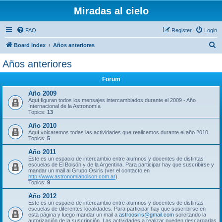
Miradas al cielo
FAQ
Register
Login
S
Board index
Años anteriores
e
Años anteriores
a
Forum
r
c
Año 2009
Aquí figuran todos los mensajes intercambiados durante el 2009 - Año
h
Internacional de la Astronomía
Topics:
13
Año 2010
Aquí volcaremos todas las actividades que realicemos durante el año 2010
Topics:
5
Año 2011
Este es un espacio de intercambio entre alumnos y docentes de distintas
escuelas de El Bolsón y de la Argentina. Para participar hay que suscribirse y
mandar un mail al Grupo Osiris (ver el contacto en
http://www.astronomiabolson.com.ar
).
Topics:
9
Año 2012
Este es un espacio de intercambio entre alumnos y docentes de distintas
escuelas de diferentes localidades. Para participar hay que suscribirse en
esta página y luego mandar un mail a
astroosiris@gmail.com
solicitando la
autorización de la suscripción. Las actividades a realizar pueden descargarlas