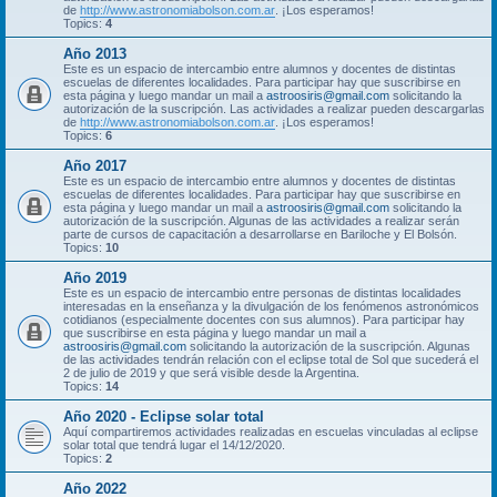
de
http://www.astronomiabolson.com.ar
. ¡Los esperamos!
Topics:
4
Año 2013
Este es un espacio de intercambio entre alumnos y docentes de distintas
escuelas de diferentes localidades. Para participar hay que suscribirse en
esta página y luego mandar un mail a
astroosiris@gmail.com
solicitando la
autorización de la suscripción. Las actividades a realizar pueden descargarlas
de
http://www.astronomiabolson.com.ar
. ¡Los esperamos!
Topics:
6
Año 2017
Este es un espacio de intercambio entre alumnos y docentes de distintas
escuelas de diferentes localidades. Para participar hay que suscribirse en
esta página y luego mandar un mail a
astroosiris@gmail.com
solicitando la
autorización de la suscripción. Algunas de las actividades a realizar serán
parte de cursos de capacitación a desarrollarse en Bariloche y El Bolsón.
Topics:
10
Año 2019
Este es un espacio de intercambio entre personas de distintas localidades
interesadas en la enseñanza y la divulgación de los fenómenos astronómicos
cotidianos (especialmente docentes con sus alumnos). Para participar hay
que suscribirse en esta página y luego mandar un mail a
astroosiris@gmail.com
solicitando la autorización de la suscripción. Algunas
de las actividades tendrán relación con el eclipse total de Sol que sucederá el
2 de julio de 2019 y que será visible desde la Argentina.
Topics:
14
Año 2020 - Eclipse solar total
Aquí compartiremos actividades realizadas en escuelas vinculadas al eclipse
solar total que tendrá lugar el 14/12/2020.
Topics:
2
Año 2022