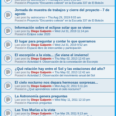
Posted in
Proyecto "Encuentro celeste" en la Escuela 337 de El Bolsón
Jornada de muestra de trabajos y cierre del proyecto - 7 de
agosto
Last post by
astrocurso
«
Thu Aug 29, 2019 8:03 am
Posted in
Proyecto "Encuentro celeste" en la Escuela 337 de El Bolsón
Información sobre el eclipse solar que se viene
Last post by
Diego Galperin
«
Wed Jul 31, 2019 11:14 pm
Posted in
Eclipse solar 2020
El lugar para preguntar y contar lo que querramos
Last post by
Diego Galperin
«
Wed Jul 31, 2019 9:52 am
Posted in
Espacio libre de intercambio y participación
El escorpión a la vista... ¡Se viene el invierno!
Last post by
Diego Galperin
«
Thu May 02, 2013 12:43 am
Posted in
Actividad 4: Observación de la constelación de Escorpio
¿Qué relación hay entre el Sol y las estaciones del año?
Last post by
Diego Galperin
«
Thu May 02, 2013 12:42 am
Posted in
Actividad 2: Observación del movimiento anual del Sol
El cielo nocturno nos depara hermosas sorpresas...
Last post by
Diego Galperin
«
Mon Aug 22, 2011 5:11 pm
Posted in
¿Qué aprendimos sobre el cielo nocturno?
La Astronomía genera preguntas
Last post by
Diego Galperin
«
Wed May 11, 2011 12:10 pm
Posted in
Hacenos preguntas
Las Tres Marías a la vista
Last post by
Diego Galperin
«
Tue Mar 29, 2011 9:13 am