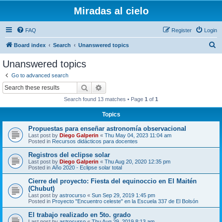
Miradas al cielo
FAQ
Register
Login
S
Board index
Search
Unanswered topics
e
Unanswered topics
a
Go to advanced search
r
Search
Advanced search
c
Search found 13 matches • Page
1
of
1
h
Topics
Propuestas para enseñar astronomía observacional
Last post by
Diego Galperin
«
Thu May 04, 2023 11:04 am
Posted in
Recursos didácticos para docentes
Registros del eclipse solar
Last post by
Diego Galperin
«
Thu Aug 20, 2020 12:35 pm
Posted in
Año 2020 - Eclipse solar total
Cierre del proyecto: Fiesta del equinoccio en El Maitén
(Chubut)
Last post by
astrocurso
«
Sun Sep 29, 2019 1:45 pm
Posted in
Proyecto "Encuentro celeste" en la Escuela 337 de El Bolsón
El trabajo realizado en 5to. grado
Last post by
astrocurso
«
Thu Aug 29, 2019 8:13 am