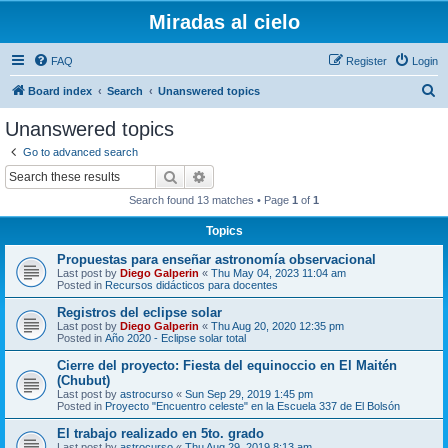
Miradas al cielo
FAQ
Register
Login
S
Board index
Search
Unanswered topics
e
Unanswered topics
a
Go to advanced search
r
Search
Advanced search
c
Search found 13 matches • Page
1
of
1
h
Topics
Propuestas para enseñar astronomía observacional
Last post by
Diego Galperin
«
Thu May 04, 2023 11:04 am
Posted in
Recursos didácticos para docentes
Registros del eclipse solar
Last post by
Diego Galperin
«
Thu Aug 20, 2020 12:35 pm
Posted in
Año 2020 - Eclipse solar total
Cierre del proyecto: Fiesta del equinoccio en El Maitén
(Chubut)
Last post by
astrocurso
«
Sun Sep 29, 2019 1:45 pm
Posted in
Proyecto "Encuentro celeste" en la Escuela 337 de El Bolsón
El trabajo realizado en 5to. grado
Last post by
astrocurso
«
Thu Aug 29, 2019 8:13 am