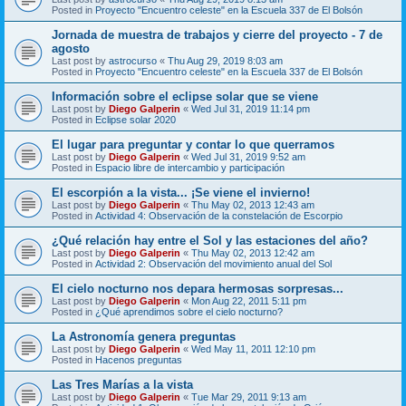
Posted in
Proyecto "Encuentro celeste" en la Escuela 337 de El Bolsón
Jornada de muestra de trabajos y cierre del proyecto - 7 de
agosto
Last post by
astrocurso
«
Thu Aug 29, 2019 8:03 am
Posted in
Proyecto "Encuentro celeste" en la Escuela 337 de El Bolsón
Información sobre el eclipse solar que se viene
Last post by
Diego Galperin
«
Wed Jul 31, 2019 11:14 pm
Posted in
Eclipse solar 2020
El lugar para preguntar y contar lo que querramos
Last post by
Diego Galperin
«
Wed Jul 31, 2019 9:52 am
Posted in
Espacio libre de intercambio y participación
El escorpión a la vista... ¡Se viene el invierno!
Last post by
Diego Galperin
«
Thu May 02, 2013 12:43 am
Posted in
Actividad 4: Observación de la constelación de Escorpio
¿Qué relación hay entre el Sol y las estaciones del año?
Last post by
Diego Galperin
«
Thu May 02, 2013 12:42 am
Posted in
Actividad 2: Observación del movimiento anual del Sol
El cielo nocturno nos depara hermosas sorpresas...
Last post by
Diego Galperin
«
Mon Aug 22, 2011 5:11 pm
Posted in
¿Qué aprendimos sobre el cielo nocturno?
La Astronomía genera preguntas
Last post by
Diego Galperin
«
Wed May 11, 2011 12:10 pm
Posted in
Hacenos preguntas
Las Tres Marías a la vista
Last post by
Diego Galperin
«
Tue Mar 29, 2011 9:13 am