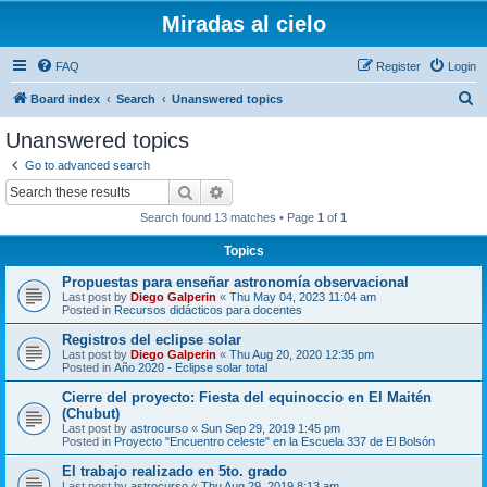
Miradas al cielo
FAQ
Register
Login
S
Board index
Search
Unanswered topics
e
Unanswered topics
a
Go to advanced search
r
Search
Advanced search
c
Search found 13 matches • Page
1
of
1
h
Topics
Propuestas para enseñar astronomía observacional
Last post by
Diego Galperin
«
Thu May 04, 2023 11:04 am
Posted in
Recursos didácticos para docentes
Registros del eclipse solar
Last post by
Diego Galperin
«
Thu Aug 20, 2020 12:35 pm
Posted in
Año 2020 - Eclipse solar total
Cierre del proyecto: Fiesta del equinoccio en El Maitén
(Chubut)
Last post by
astrocurso
«
Sun Sep 29, 2019 1:45 pm
Posted in
Proyecto "Encuentro celeste" en la Escuela 337 de El Bolsón
El trabajo realizado en 5to. grado
Last post by
astrocurso
«
Thu Aug 29, 2019 8:13 am