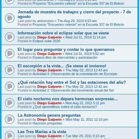
Posted in
Proyecto "Encuentro celeste" en la Escuela 337 de El Bolsón
Jornada de muestra de trabajos y cierre del proyecto - 7 de
agosto
Last post by
astrocurso
«
Thu Aug 29, 2019 8:03 am
Posted in
Proyecto "Encuentro celeste" en la Escuela 337 de El Bolsón
Información sobre el eclipse solar que se viene
Last post by
Diego Galperin
«
Wed Jul 31, 2019 11:14 pm
Posted in
Eclipse solar 2020
El lugar para preguntar y contar lo que querramos
Last post by
Diego Galperin
«
Wed Jul 31, 2019 9:52 am
Posted in
Espacio libre de intercambio y participación
El escorpión a la vista... ¡Se viene el invierno!
Last post by
Diego Galperin
«
Thu May 02, 2013 12:43 am
Posted in
Actividad 4: Observación de la constelación de Escorpio
¿Qué relación hay entre el Sol y las estaciones del año?
Last post by
Diego Galperin
«
Thu May 02, 2013 12:42 am
Posted in
Actividad 2: Observación del movimiento anual del Sol
El cielo nocturno nos depara hermosas sorpresas...
Last post by
Diego Galperin
«
Mon Aug 22, 2011 5:11 pm
Posted in
¿Qué aprendimos sobre el cielo nocturno?
La Astronomía genera preguntas
Last post by
Diego Galperin
«
Wed May 11, 2011 12:10 pm
Posted in
Hacenos preguntas
Las Tres Marías a la vista
Last post by
Diego Galperin
«
Tue Mar 29, 2011 9:13 am