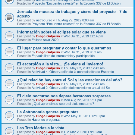
Posted in
Proyecto "Encuentro celeste" en la Escuela 337 de El Bolsón
Jornada de muestra de trabajos y cierre del proyecto - 7 de
agosto
Last post by
astrocurso
«
Thu Aug 29, 2019 8:03 am
Posted in
Proyecto "Encuentro celeste" en la Escuela 337 de El Bolsón
Información sobre el eclipse solar que se viene
Last post by
Diego Galperin
«
Wed Jul 31, 2019 11:14 pm
Posted in
Eclipse solar 2020
El lugar para preguntar y contar lo que querramos
Last post by
Diego Galperin
«
Wed Jul 31, 2019 9:52 am
Posted in
Espacio libre de intercambio y participación
El escorpión a la vista... ¡Se viene el invierno!
Last post by
Diego Galperin
«
Thu May 02, 2013 12:43 am
Posted in
Actividad 4: Observación de la constelación de Escorpio
¿Qué relación hay entre el Sol y las estaciones del año?
Last post by
Diego Galperin
«
Thu May 02, 2013 12:42 am
Posted in
Actividad 2: Observación del movimiento anual del Sol
El cielo nocturno nos depara hermosas sorpresas...
Last post by
Diego Galperin
«
Mon Aug 22, 2011 5:11 pm
Posted in
¿Qué aprendimos sobre el cielo nocturno?
La Astronomía genera preguntas
Last post by
Diego Galperin
«
Wed May 11, 2011 12:10 pm
Posted in
Hacenos preguntas
Las Tres Marías a la vista
Last post by
Diego Galperin
«
Tue Mar 29, 2011 9:13 am