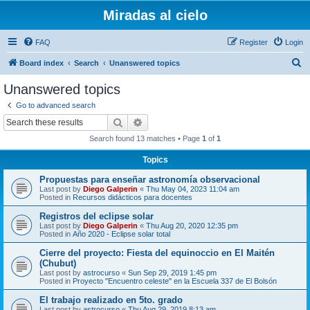
Miradas al cielo
FAQ
Register
Login
S
Board index
Search
Unanswered topics
e
Unanswered topics
a
Go to advanced search
r
Search
Advanced search
c
Search found 13 matches • Page
1
of
1
h
Topics
Propuestas para enseñar astronomía observacional
Last post by
Diego Galperin
«
Thu May 04, 2023 11:04 am
Posted in
Recursos didácticos para docentes
Registros del eclipse solar
Last post by
Diego Galperin
«
Thu Aug 20, 2020 12:35 pm
Posted in
Año 2020 - Eclipse solar total
Cierre del proyecto: Fiesta del equinoccio en El Maitén
(Chubut)
Last post by
astrocurso
«
Sun Sep 29, 2019 1:45 pm
Posted in
Proyecto "Encuentro celeste" en la Escuela 337 de El Bolsón
El trabajo realizado en 5to. grado
Last post by
astrocurso
«
Thu Aug 29, 2019 8:13 am