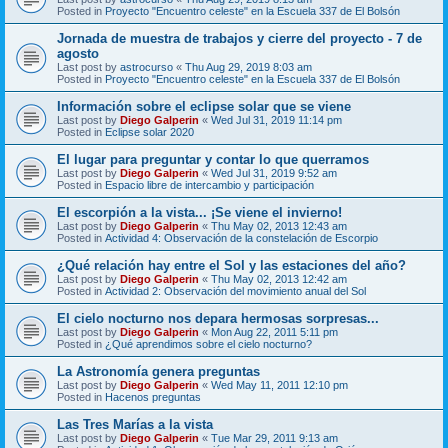
Posted in
Proyecto "Encuentro celeste" en la Escuela 337 de El Bolsón
Jornada de muestra de trabajos y cierre del proyecto - 7 de
agosto
Last post by
astrocurso
«
Thu Aug 29, 2019 8:03 am
Posted in
Proyecto "Encuentro celeste" en la Escuela 337 de El Bolsón
Información sobre el eclipse solar que se viene
Last post by
Diego Galperin
«
Wed Jul 31, 2019 11:14 pm
Posted in
Eclipse solar 2020
El lugar para preguntar y contar lo que querramos
Last post by
Diego Galperin
«
Wed Jul 31, 2019 9:52 am
Posted in
Espacio libre de intercambio y participación
El escorpión a la vista... ¡Se viene el invierno!
Last post by
Diego Galperin
«
Thu May 02, 2013 12:43 am
Posted in
Actividad 4: Observación de la constelación de Escorpio
¿Qué relación hay entre el Sol y las estaciones del año?
Last post by
Diego Galperin
«
Thu May 02, 2013 12:42 am
Posted in
Actividad 2: Observación del movimiento anual del Sol
El cielo nocturno nos depara hermosas sorpresas...
Last post by
Diego Galperin
«
Mon Aug 22, 2011 5:11 pm
Posted in
¿Qué aprendimos sobre el cielo nocturno?
La Astronomía genera preguntas
Last post by
Diego Galperin
«
Wed May 11, 2011 12:10 pm
Posted in
Hacenos preguntas
Las Tres Marías a la vista
Last post by
Diego Galperin
«
Tue Mar 29, 2011 9:13 am