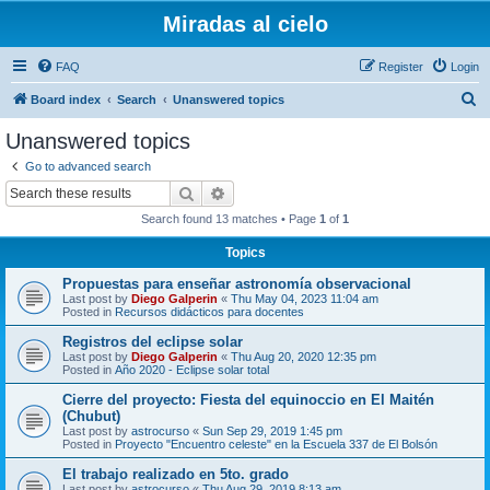
Miradas al cielo
FAQ
Register
Login
S
Board index
Search
Unanswered topics
e
Unanswered topics
a
Go to advanced search
r
Search
Advanced search
c
Search found 13 matches • Page
1
of
1
h
Topics
Propuestas para enseñar astronomía observacional
Last post by
Diego Galperin
«
Thu May 04, 2023 11:04 am
Posted in
Recursos didácticos para docentes
Registros del eclipse solar
Last post by
Diego Galperin
«
Thu Aug 20, 2020 12:35 pm
Posted in
Año 2020 - Eclipse solar total
Cierre del proyecto: Fiesta del equinoccio en El Maitén
(Chubut)
Last post by
astrocurso
«
Sun Sep 29, 2019 1:45 pm
Posted in
Proyecto "Encuentro celeste" en la Escuela 337 de El Bolsón
El trabajo realizado en 5to. grado
Last post by
astrocurso
«
Thu Aug 29, 2019 8:13 am