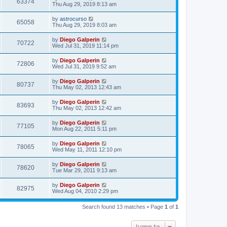
63374
Thu Aug 29, 2019 8:13 am
by
astrocurso
65058
Thu Aug 29, 2019 8:03 am
by
Diego Galperin
70722
Wed Jul 31, 2019 11:14 pm
by
Diego Galperin
72806
Wed Jul 31, 2019 9:52 am
by
Diego Galperin
80737
Thu May 02, 2013 12:43 am
by
Diego Galperin
83693
Thu May 02, 2013 12:42 am
by
Diego Galperin
77105
Mon Aug 22, 2011 5:11 pm
by
Diego Galperin
78065
Wed May 11, 2011 12:10 pm
by
Diego Galperin
78620
Tue Mar 29, 2011 9:13 am
by
Diego Galperin
82975
Wed Aug 04, 2010 2:29 pm
Search found 13 matches • Page
1
of
1
Jump to