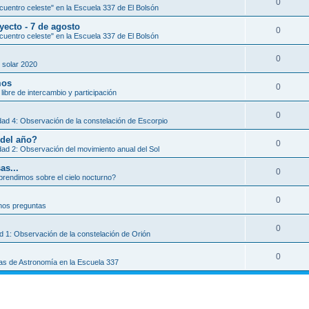
0
uentro celeste" en la Escuela 337 de El Bolsón
yecto - 7 de agosto
0
uentro celeste" en la Escuela 337 de El Bolsón
0
 solar 2020
mos
0
libre de intercambio y participación
0
dad 4: Observación de la constelación de Escorpio
 del año?
0
dad 2: Observación del movimiento anual del Sol
as...
0
rendimos sobre el cielo nocturno?
0
os preguntas
0
ad 1: Observación de la constelación de Orión
0
as de Astronomía en la Escuela 337