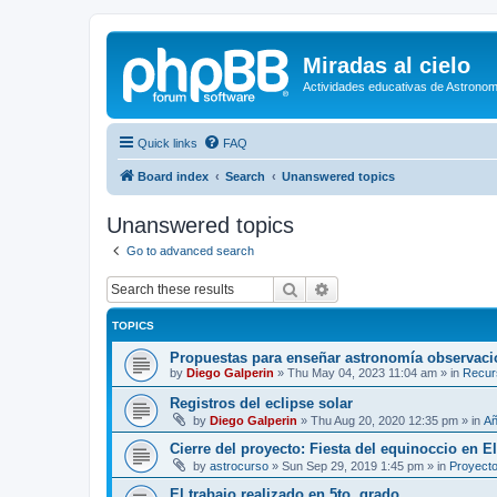
Miradas al cielo
Actividades educativas de Astronom
Quick links
FAQ
Board index
Search
Unanswered topics
Unanswered topics
Go to advanced search
Search
Advanced search
TOPICS
Propuestas para enseñar astronomía observaci
by
Diego Galperin
»
Thu May 04, 2023 11:04 am
» in
Recur
Registros del eclipse solar
by
Diego Galperin
»
Thu Aug 20, 2020 12:35 pm
» in
Añ
Cierre del proyecto: Fiesta del equinoccio en E
by
astrocurso
»
Sun Sep 29, 2019 1:45 pm
» in
Proyecto
El trabajo realizado en 5to. grado