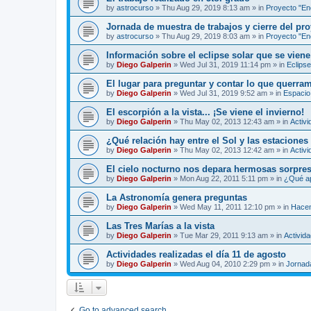
by
astrocurso
»
Thu Aug 29, 2019 8:13 am
» in
Proyecto "Enc
Jornada de muestra de trabajos y cierre del pro
by
astrocurso
»
Thu Aug 29, 2019 8:03 am
» in
Proyecto "Enc
Información sobre el eclipse solar que se viene
by
Diego Galperin
»
Wed Jul 31, 2019 11:14 pm
» in
Eclipse
El lugar para preguntar y contar lo que querra
by
Diego Galperin
»
Wed Jul 31, 2019 9:52 am
» in
Espacio 
El escorpión a la vista... ¡Se viene el invierno!
by
Diego Galperin
»
Thu May 02, 2013 12:43 am
» in
Activi
¿Qué relación hay entre el Sol y las estaciones
by
Diego Galperin
»
Thu May 02, 2013 12:42 am
» in
Activi
El cielo nocturno nos depara hermosas sorpres
by
Diego Galperin
»
Mon Aug 22, 2011 5:11 pm
» in
¿Qué ap
La Astronomía genera preguntas
by
Diego Galperin
»
Wed May 11, 2011 12:10 pm
» in
Hacen
Las Tres Marías a la vista
by
Diego Galperin
»
Tue Mar 29, 2011 9:13 am
» in
Activid
Actividades realizadas el día 11 de agosto
by
Diego Galperin
»
Wed Aug 04, 2010 2:29 pm
» in
Jornad
Go to advanced search