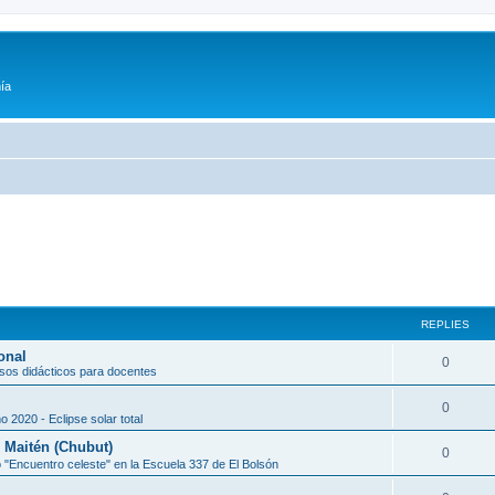
ía
REPLIES
onal
0
sos didácticos para docentes
0
o 2020 - Eclipse solar total
l Maitén (Chubut)
0
 "Encuentro celeste" en la Escuela 337 de El Bolsón