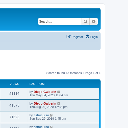
Search
Advanced search
Register
Login
Search found 13 matches • Page
1
of
1
VIEWS
LAST POST
by
Diego Galperin
51116
Thu May 04, 2023 11:04 am
by
Diego Galperin
41575
Thu Aug 20, 2020 12:35 pm
by
astrocurso
71623
Sun Sep 29, 2019 1:45 pm
by
astrocurso