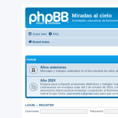
Miradas al cielo
Actividades educativas de Astronom
Quick links
FAQ
Board index
FORUM
Años anteriores
Mensajes y trabajos realizados en el foro durante los años an
Año 2024
Espacio para compartir propuestas didácticas y trabajos rea
centraremos en el eclipse solar del 2 de octubre de 2024, co
astronomía observacional al intentar comprender el fenómeno
mail al Grupo Osiris (
astroosiris1@gmail.com
) para que se l
LOGIN
•
REGISTER
Username:
Password: