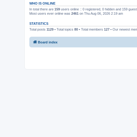
WHO IS ONLINE
In total there are
159
users online :: 0 registered, 0 hidden and 159 gues
Most users ever online was
2461
on Thu Aug 06, 2026 2:19 am
STATISTICS
Total posts
1129
• Total topics
80
• Total members
127
• Our newest me
Board index