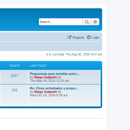
Search
Advanced search
Register
Login
It is currently Thu Aug 06, 2026 8:07 pm
POSTS
LAST POST
Propuestas para enseñar astro…
1027
V
by
Diego Galperin
i
Thu May 04, 2023 11:04 am
e
w
Re: Otras actividades y propu…
101
t
V
by
Diego Galperin
h
i
Wed Oct 30, 2024 8:39 am
e
e
l
w
a
t
t
h
e
e
s
l
t
a
p
t
o
e
s
s