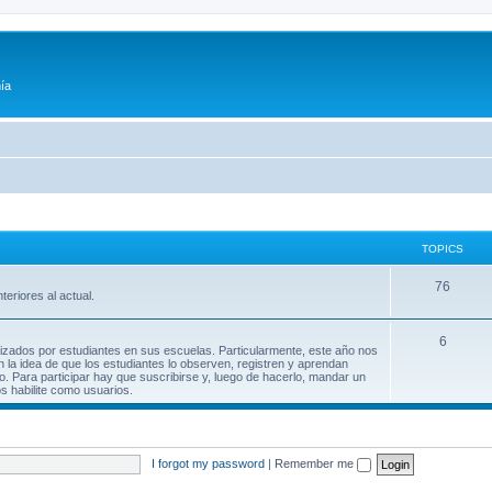
ía
TOPICS
76
teriores al actual.
6
lizados por estudiantes en sus escuelas. Particularmente, este año nos
n la idea de que los estudiantes lo observen, registren y aprendan
. Para participar hay que suscribirse y, luego de hacerlo, mandar un
os habilite como usuarios.
I forgot my password
|
Remember me