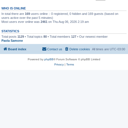
WHO IS ONLINE
In total there are
169
users online :: 0 registered, 0 hidden and 169 guests (based on
users active over the past 5 minutes)
Most users ever online was
2461
on Thu Aug 06, 2026 2:19 am
STATISTICS
Total posts
1129
• Total topics
80
• Total members
127
• Our newest member
Paola Samone
Board index
Contact us
Delete cookies
All times are
UTC-03:00
Powered by
phpBB
® Forum Software © phpBB Limited
Privacy
|
Terms