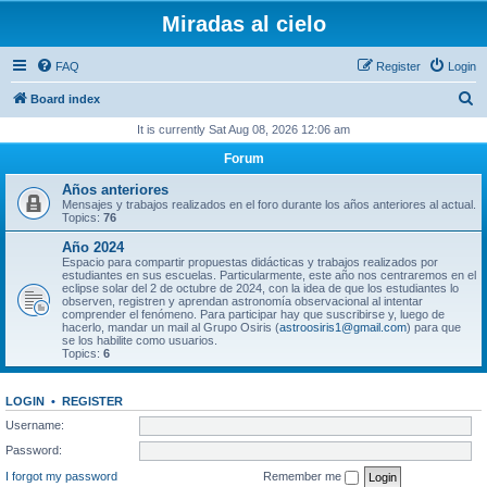
Miradas al cielo
FAQ
Register
Login
S
Board index
e
It is currently Sat Aug 08, 2026 12:06 am
a
Forum
r
Años anteriores
c
Mensajes y trabajos realizados en el foro durante los años anteriores al actual.
Topics:
76
h
Año 2024
Espacio para compartir propuestas didácticas y trabajos realizados por
estudiantes en sus escuelas. Particularmente, este año nos centraremos en el
eclipse solar del 2 de octubre de 2024, con la idea de que los estudiantes lo
observen, registren y aprendan astronomía observacional al intentar
comprender el fenómeno. Para participar hay que suscribirse y, luego de
hacerlo, mandar un mail al Grupo Osiris (
astroosiris1@gmail.com
) para que
se los habilite como usuarios.
Topics:
6
LOGIN
•
REGISTER
Username:
Password:
I forgot my password
Remember me