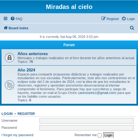
Miradas al cielo
FAQ
Register
Login
S
Board index
e
It is currently Sat Aug 08, 2026 3:53 pm
a
Forum
r
Años anteriores
c
Mensajes y trabajos realizados en el foro durante los años anteriores al actual.
Topics:
76
h
Año 2024
Espacio para compartir propuestas didácticas y trabajos realizados por
estudiantes en sus escuelas. Particularmente, este año nos centraremos en el
eclipse solar del 2 de octubre de 2024, con la idea de que los estudiantes lo
observen, registren y aprendan astronomía observacional al intentar
comprender el fenómeno. Para participar hay que suscribirse y, luego de
hacerlo, mandar un mail al Grupo Osiris (
astroosiris1@gmail.com
) para que
se los habilite como usuarios.
Topics:
6
LOGIN
•
REGISTER
Username:
Password:
I forgot my password
Remember me