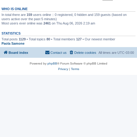
WHO IS ONLINE
In total there are
159
users online :: 0 registered, 0 hidden and 159 guests (based on
users active over the past 5 minutes)
Most users ever online was
2461
on Thu Aug 06, 2026 2:19 am
STATISTICS
Total posts
1129
• Total topics
80
• Total members
127
• Our newest member
Paola Samone
Board index
Contact us
Delete cookies
All times are
UTC-03:00
Powered by
phpBB
® Forum Software © phpBB Limited
Privacy
|
Terms