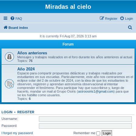
Miradas al cielo
FAQ
Register
Login
S
Board index
e
It is currently Fri Aug 07, 2026 3:13 am
a
Forum
r
Años anteriores
c
Mensajes y trabajos realizados en el foro durante los años anteriores al actual.
Topics:
76
h
Año 2024
Espacio para compartir propuestas didácticas y trabajos realizados por
estudiantes en sus escuelas. Particularmente, este año nos centraremos en el
eclipse solar del 2 de octubre de 2024, con la idea de que los estudiantes lo
observen, registren y aprendan astronomía observacional al intentar
comprender el fenómeno. Para participar hay que suscribirse y, luego de
hacerlo, mandar un mail al Grupo Osiris (
astroosiris1@gmail.com
) para que
se los habilite como usuarios.
Topics:
6
LOGIN
•
REGISTER
Username:
Password:
I forgot my password
Remember me