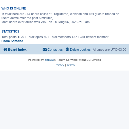
WHO IS ONLINE
In total there are
154
users online :: 0 registered, 0 hidden and 154 guests (based on
users active over the past 5 minutes)
Most users ever online was
2461
on Thu Aug 06, 2026 2:19 am
STATISTICS
Total posts
1129
• Total topics
80
• Total members
127
• Our newest member
Paola Samone
Board index
Contact us
Delete cookies
All times are
UTC-03:00
Powered by
phpBB
® Forum Software © phpBB Limited
Privacy
|
Terms