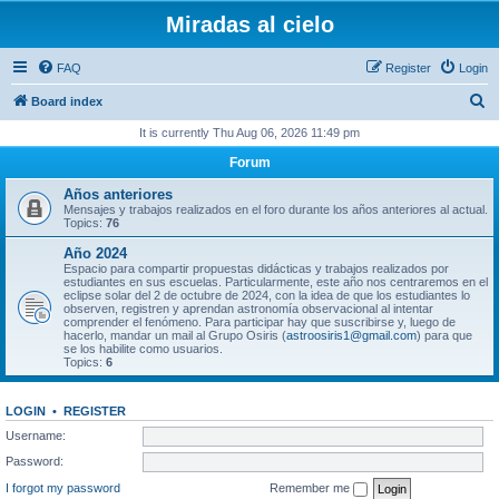
Miradas al cielo
FAQ
Register
Login
S
Board index
e
It is currently Thu Aug 06, 2026 11:49 pm
a
Forum
r
Años anteriores
c
Mensajes y trabajos realizados en el foro durante los años anteriores al actual.
Topics:
76
h
Año 2024
Espacio para compartir propuestas didácticas y trabajos realizados por
estudiantes en sus escuelas. Particularmente, este año nos centraremos en el
eclipse solar del 2 de octubre de 2024, con la idea de que los estudiantes lo
observen, registren y aprendan astronomía observacional al intentar
comprender el fenómeno. Para participar hay que suscribirse y, luego de
hacerlo, mandar un mail al Grupo Osiris (
astroosiris1@gmail.com
) para que
se los habilite como usuarios.
Topics:
6
LOGIN
•
REGISTER
Username:
Password:
I forgot my password
Remember me